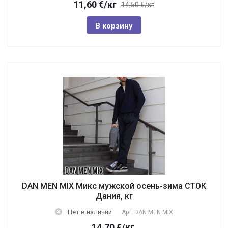
11,60
€
/кг
14,50 €/кг
В корзину
DAN MEN MIX Микс мужской осень-зима СТОК
Дания, кг
Нет в наличии
Арт.
DAN MEN MIX
14,70
€
/кг