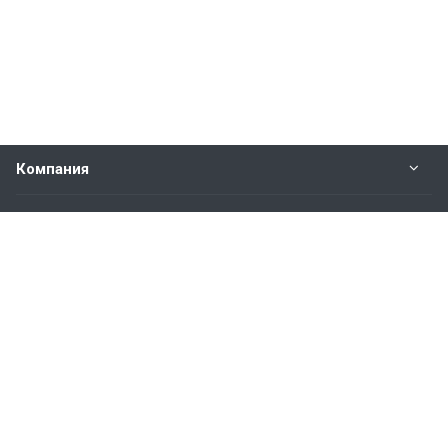
Компания
Прайс-лист
Будьте всегда в курсе
Оставайтесь на связи