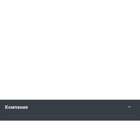
Компания
Прайс-лист
Будьте всегда в курсе