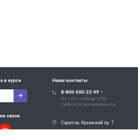
а в курсе
Наши контакты
8-800-600-23-99
Пн. – Пт.: с 9:00 до 17:00
Cуббота: по договоренности
на связи
Саратов, Крымский пр. 7
rosttex@list.ru