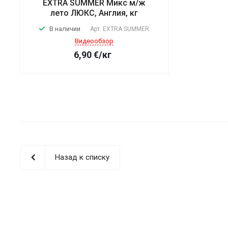
EXTRA SUМMER Mикс м/ж
лето ЛЮКС, Англия, кг
В наличии
Арт.
EXTRA SUМMER
Видеообзор
6,90
€
/кг
Назад к списку