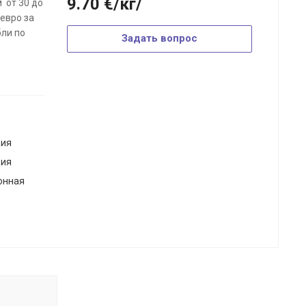
9.70
€
/кг/
 от 30 до
 евро за
бли по
Задать вопрос
дия
дия
онная