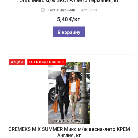
Orl/s Микс м/ж ЭКСТРА лето Германия, кг
Нет в наличии
Арт.
Orl/s
5,40
€
/кг
В корзину
АКЦИЯ
ЕСТЬ ВИДЕООБЗОР
CREMEKS MIX SUMMER Микс м/ж весна-лето КРЕМ
Англия, кг