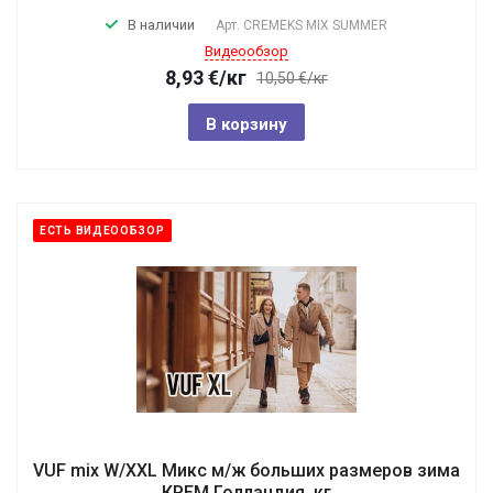
В наличии
Арт.
CREMEKS MIX SUMMER
Видеообзор
8,93
€
/кг
10,50 €/кг
В корзину
ЕСТЬ ВИДЕООБЗОР
VUF mix W/XXL Микс м/ж больших размеров зима
КРЕМ Голландия, кг