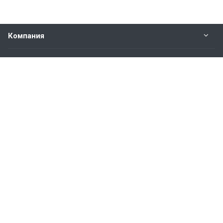
Компания
Прайс-лист
Будьте всегда в курсе
Оставайтесь на связи
Наши контакты
8-800-600-23-99
Пн. – Пт.: с 9:00 до 17:00