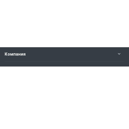
Компания
Прайс-лист
Будьте всегда в курсе
Оставайтесь на связи