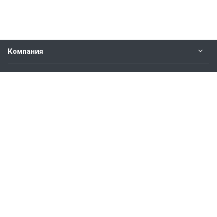
Компания
Прайс-лист
Будьте всегда в курсе
Оставайтесь на связи
Наши контакты