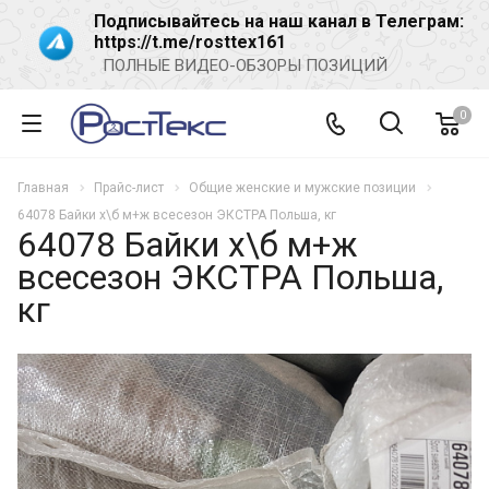
Подписывайтесь на наш канал в Телеграм:
https://t.me/rosttex161
ПОЛНЫЕ ВИДЕО-ОБЗОРЫ ПОЗИЦИЙ
0
Главная
Прайс-лист
Общие женские и мужские позиции
64078 Байки х\б м+ж всесезон ЭКСТРА Польша, кг
64078 Байки х\б м+ж
всесезон ЭКСТРА Польша,
кг