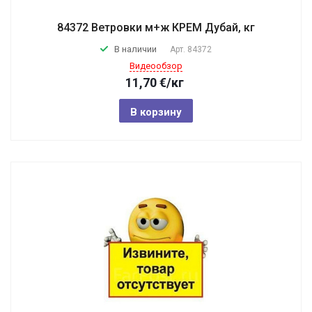
84372 Ветровки м+ж КРЕМ Дубай, кг
В наличии
Арт.
84372
Видеообзор
11,70
€
/кг
В корзину