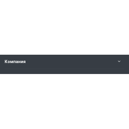
Компания
Прайс-лист
Будьте всегда в курсе
Оставайтесь на связи